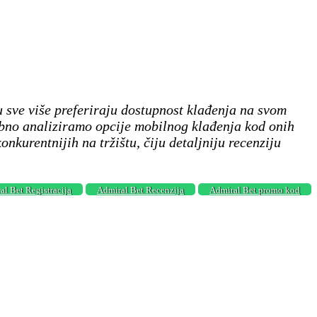
 u sve više preferiraju dostupnost klađenja na svom
ebno analiziramo opcije mobilnog klađenja kod onih
nkurentnijih na tržištu, čiju detaljniju recenziju
al Bet Registracija
Admiral Bet Recenzija
Admiral Bet promo kod