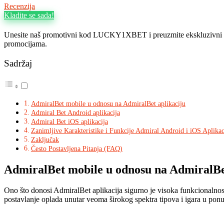
Recenzija
Kladite se sada!
Unesite naš promotivni kod LUCKY1XBET i preuzmite ekskluzivni 50%
promocijama.
Sadržaj
AdmiralBet mobile u odnosu na AdmiralBet aplikaciju
Admiral Bet Android aplikacija
Admiral Bet iOS aplikacija
Zanimljive Karakteristike i Funkcije Admiral Android i iOS Aplikac
Zaključak
Često Postavljena Pitanja (FAQ)
AdmiralBet mobile u odnosu na AdmiralBe
Ono što donosi AdmiralBet aplikacija sigurno je visoka funkcionalnos
postavlanje oplada unutar veoma širokog spektra tipova i igara u ponud