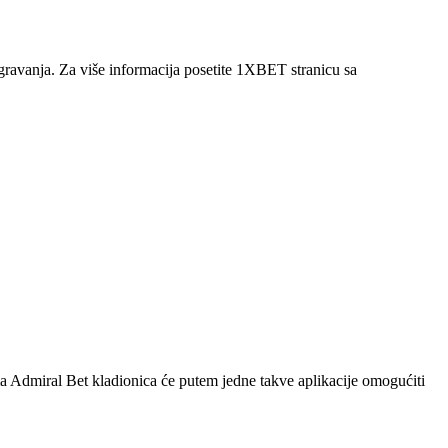
vanja. Za više informacija posetite 1XBET stranicu sa
ma Admiral Bet kladionica će putem jedne takve aplikacije omogućiti