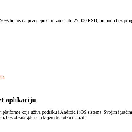
 bonus na prvi depozit u iznosu do 25 000 RSD, potpuno bez proigra
ije
t aplikaciju
t platforme koja uživa podršku i Android i iOS sistema. Svojim igrači
i, bez obzira gde se u kojem trenutku nalazili.