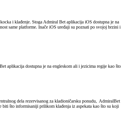
u kocka i klađenje. Stoga Admiral Bet aplikacija iOS dostupna je na
ost same platforme. Inače iOS uređaji su poznati po svojoj brzini i
t aplikacija dostupna je na engleskom ali i jezicima regije kao što
centralnog dela rezervisanog za kladioničarsku ponudu, AdmiralBet
 biti što informisaniji prilikom klađenja iz aspekata kao što su koji