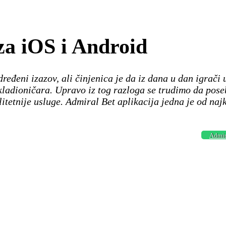
za iOS i Android
ređeni izazov, ali činjenica je da iz dana u dan igrači
kladioničara. Upravo iz tog razloga se trudimo da pos
tetnije usluge. Admiral Bet aplikacija jedna je od najko
Admir