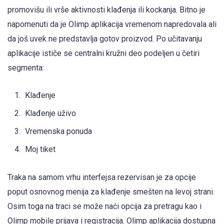
Android moguća je preuzimanjem apk datoteke, iz već
poznatog razloga što Google Play Store ne praktikuje
hosting aplikacija koje promovišu ili vrše aktivnosti
klađenja ili kockanja. Bitno je napomenuti da je Olimp
aplikacija vremenom napredovala ali da još uvek ne
predstavlja gotov proizvod. Po učitavanju aplikacije ističe
se centralni kružni deo podeljen u četiri segmenta:
Klađenje
Klađenje uživo
Vremenska ponuda
Moj tiket
Traka na samom vrhu interfejsa rezervisan je za opcije
poput osnovnog menija za klađenje smešten na levoj