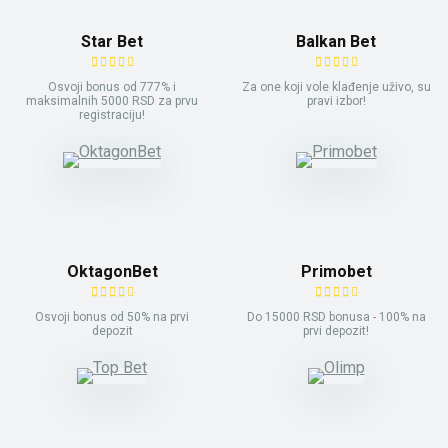
Star Bet
Balkan Bet
Osvoji bonus od 777% i
Za one koji vole klađenje uživo,
maksimalnih 5000 RSD za prvu
su pravi izbor!
registraciju!
OktagonBet
Primobet
Osvoji bonus od 50% na prvi
Do 15000 RSD bonusa - 100% na
depozit
prvi depozit!