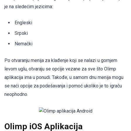
strani. Osim toga na traci se može naći opcija za pretragu
kao i Olimp mobile prijava i registracija. Olimp aplikacija
dostupna je na sledećim jezicima:
Engleski
Srpski
Nemački
Po otvaranju menija za klađenje koji se nalazi u gornjem
levom uglu, otvaraju se opcije vezane za sve što Olimp
aplikacija ima u ponudi. Takođe, u samom dnu menija
mogu se naći opcije za podešavanja i pomoć ukoliko je to
igraču neophodno.