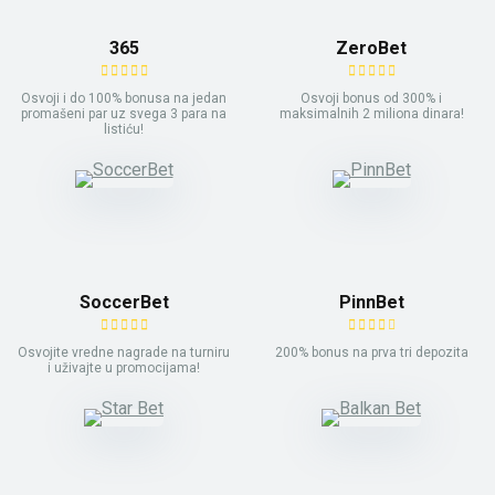
365
ZeroBet
Osvoji i do 100% bonusa na jedan
Osvoji bonus od 300% i
promašeni par uz svega 3 para na
maksimalnih 2 miliona dinara!
listiću!
SoccerBet
PinnBet
Osvojite vredne nagrade na
200% bonus na prva tri depozita
turniru i uživajte u promocijama!