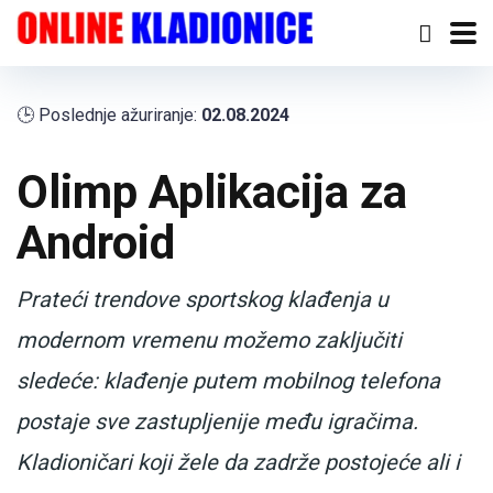
🕒 Poslednje ažuriranje:
02.08.2024
Olimp Aplikacija za
Android
Prateći trendove sportskog klađenja u
modernom vremenu možemo zaključiti
sledeće: klađenje putem mobilnog telefona
postaje sve zastupljenije među igračima.
Kladioničari koji žele da zadrže postojeće ali i