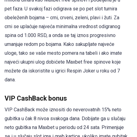
pet faza. U svakoj fazi odigrava se po pet slot turnira
obeleženih bojama – crni, crveni, zeleni, plavi i žuti. Za
crni se uplaćuje najveća minimalna vrednost odigranog
spina od 1.000 RSD, a onda se taj iznos progresivno
umanjuje redom po bojama. Kako sakupljate najveće
uloge, tako se vaše mesto pomera na tabeli i ako imate
najveći ukupni ulog dobićete Maxbet free spinove koje
možete da iskoristite u igrici Respin Joker u roku od 7
dana.
VIP CashBack bonus
VIP CashBack može iznositi do neverovatnih 15% neto
gubitka u čak 8 nivoa svakoga dana. Dobijate ga u slučaju
neto gubitka na Maxbet u periodu od 24 sata. Primenjuje
se i u slučaju slot igre i greb kartice, ukoliko imate gubitak