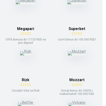
Megapari
Superbet
100% bonusa do 11725 RSD na
Uzmi bonus do 100.000 RSD!
prvi depozit
Rizk
Mozzart
Osvojite Više na Rizk
Osvoji bonus do 1000% i
maksimalnih 100.000 RSD