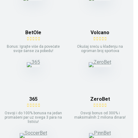
BetOle
Volcano
Bonus: Igrajte više da povećate
Okušaj sreću u klađenju na
svoje šanse za pobedu!
ogroman broj sportova
365
ZeroBet
Osvoji i do 100% bonusa na jedan
Osvoji bonus od 300% i
promašeni par uz svega 3 para na
maksimalnih 2 miliona dinara!
listiću!