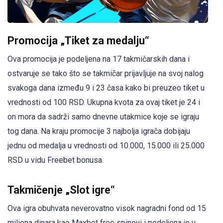
Promocija „Tiket za medalju“
Ova promocija je podeljena na 17 takmičarskih dana i
ostvaruje se tako što se takmičar prijavljuje na svoj nalog
svakoga dana između 9 i 23 časa kako bi preuzeo tiket u
vrednosti od 100 RSD. Ukupna kvota za ovaj tiket je 24 i
on mora da sadrži samo dnevne utakmice koje se igraju
tog dana. Na kraju promocije 3 najbolja igrača dobijaju
jednu od medalja u vrednosti od 10.000, 15.000 ili 25.000
RSD u vidu Freebet bonusa.
Takmičenje „Slot igre“
Ova igra obuhvata neverovatno visok nagradni fond od 15
miliona dinara kao Maxbet free spinovi i podeljena je u