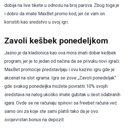
dobija na live tikete u odnosu na broj parova. Zbog toga je
i dobro da imate MaxBet promo kod, jer će vam on
koristiti kao sredstvo u ovoj igri.
Zavoli kešbek ponedeljkom
Jasno je da kladionica kao ova mora imati dobar kešbek
program, jer je to jedan od načina da se privuku novi igrači.
MaxBet promocije predstavljaju i ovu kazino igru gde je
akcenat na slot igrama. Igra se zove „Zavoli ponedeljak“
gde svakog ponedeljka možete povratiti 10% svojih
sredstava na nalog ukoliko imate gubitak u šest odabranih
igara. Ovde se ne računaju spinovi sa freebet računa već
samo oni za koje ste sami platili tako da je ovo
svojevrstan bonus na depozit.