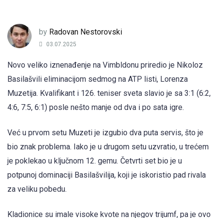
by
Radovan Nestorovski
03.07.2025
Novo veliko iznenađenje na Vimbldonu priredio je Nikoloz
Basilašvili eliminacijom sedmog na ATP listi, Lorenza
Muzetija. Kvalifikant i 126. teniser sveta slavio je sa 3:1 (6:2,
4:6, 7:5, 6:1) posle nešto manje od dva i po sata igre.
Već u prvom setu Muzeti je izgubio dva puta servis, što je
bio znak problema. Iako je u drugom setu uzvratio, u trećem
je poklekao u ključnom 12. gemu. Četvrti set bio je u
potpunoj dominaciji Basilašvilija, koji je iskoristio pad rivala
za veliku pobedu.
Kladionice su imale visoke kvote na njegov trijumf, pa je ovo