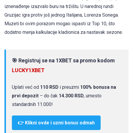
iznenađenje izazvalo buru na tržištu. U narednoj rundi
Gruzijac igra protiv još jednog Italijana, Lorenza Sonega.
Muzeti bi ovim porazom mogao ispasti iz Top 10, što
dodatno menja kalkulacije kladionica za nastavak sezone.
🎯 Registruj se na 1XBET sa promo kodom
LUCKY1XBET
Uplati već od
110 RSD
i preuzmi
100% bonusa na
prvi depozit
– do čak
14.300 RSD
, umesto
standardnih 11.000!
👉 Klikni ovde i uzmi bonus odmah