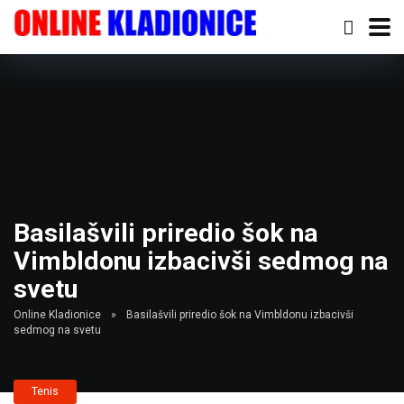
Basilašvili priredio šok na
Vimbldonu izbacivši sedmog na
svetu
Online Kladionice
»
Basilašvili priredio šok na Vimbldonu izbacivši
sedmog na svetu
Tenis