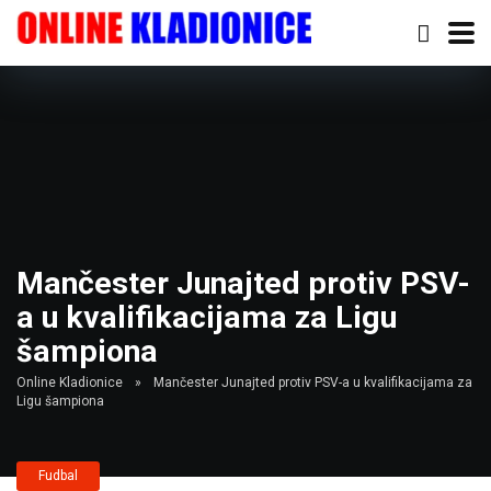
Mančester Junajted protiv PSV-
a u kvalifikacijama za Ligu
šampiona
Online Kladionice
»
Mančester Junajted protiv PSV-a u kvalifikacijama za
Ligu šampiona
Fudbal