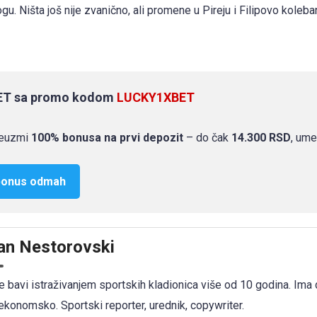
ogu. Ništa još nije zvanično, ali promene u Pireju i Filipovo koleb
XBET sa promo kodom
LUCKY1XBET
reuzmi
100% bonusa na prvi depozit
– do čak
14.300 RSD
, ume
 bonus odmah
n Nestorovski
 bavi istraživanjem sportskih kladionica više od 10 godina. Ima
 ekonomsko. Sportski reporter, urednik, copywriter.