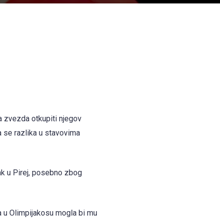
na zvezda otkupiti njegov
a se razlika u stavovima
ak u Pirej, posebno zbog
ja u Olimpijakosu mogla bi mu