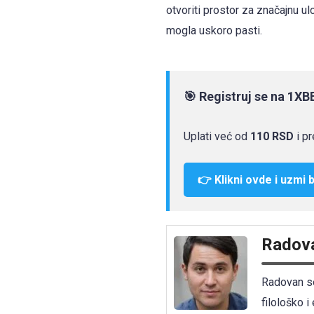
otvoriti prostor za značajnu ul
mogla uskoro pasti.
🎯 Registruj se na 1
Uplati već od
110 RSD
i p
👉 Klikni ovde i uzmi
Radova
Radovan se
filološko i