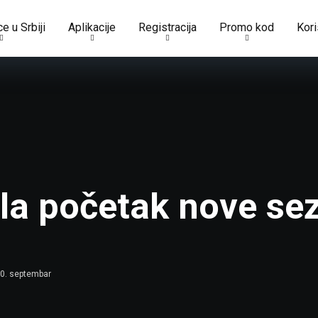
e u Srbiji
Aplikacije
Registracija
Promo kod
Kori
ila početak nove se
30. septembar