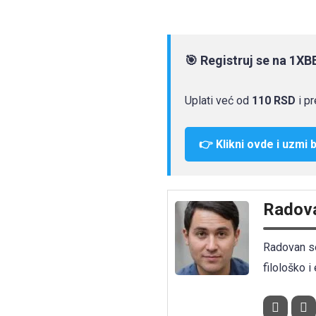
🎯 Registruj se na 1
Uplati već od
110 RSD
i p
👉 Klikni ovde i uzmi
Radova
Radovan se
filološko i