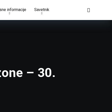
sne informacije
Savetnik
zone – 30.