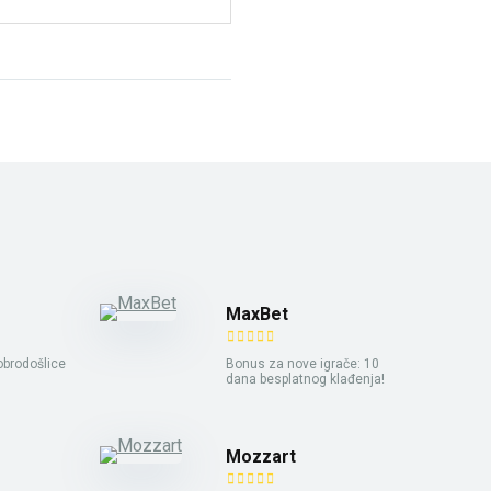
MaxBet
brodošlice
Bonus za nove igrače: 10
dana besplatnog klađenja!
Mozzart