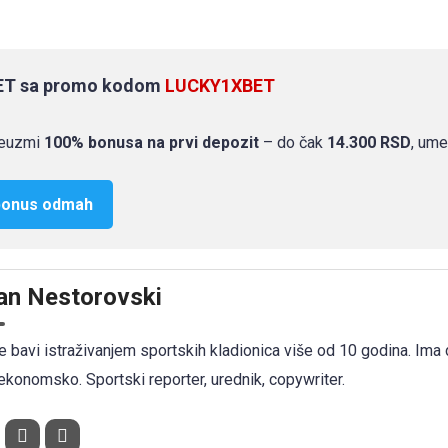
XBET sa promo kodom
LUCKY1XBET
reuzmi
100% bonusa na prvi depozit
– do čak
14.300 RSD
, ume
 bonus odmah
n Nestorovski
 bavi istraživanjem sportskih kladionica više od 10 godina. Ima
 ekonomsko. Sportski reporter, urednik, copywriter.