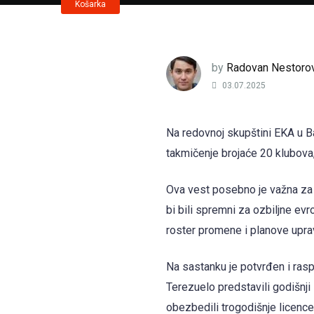
Košarka
by
Radovan Nestoro
03.07.2025
Na redovnoj skupštini EKA u B
takmičenje brojaće 20 klubova, 
Ova vest posebno je važna za 
bi bili spremni za ozbiljne ev
roster promene i planove upra
Na sastanku je potvrđen i ras
Terezuelo predstavili godišnji 
obezbedili trogodišnje licence 